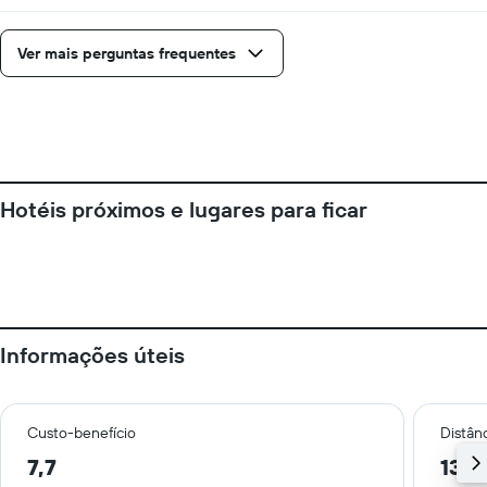
Ver mais perguntas frequentes
Hotéis próximos e lugares para ficar
Informações úteis
Custo-benefício
Distânc
7,7
13,4