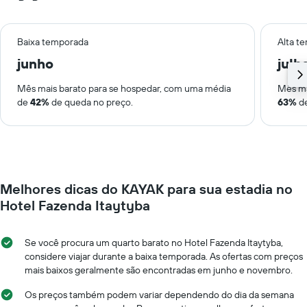
Baixa temporada
Alta t
junho
julh
Mês mais barato para se hospedar, com uma média
Mês ma
de
42%
de queda no preço.
63%
de
Melhores dicas do KAYAK para sua estadia no
Hotel Fazenda Itaytyba
Se você procura um quarto barato no Hotel Fazenda Itaytyba,
considere viajar durante a baixa temporada. As ofertas com preços
mais baixos geralmente são encontradas em junho e novembro.
Os preços também podem variar dependendo do dia da semana