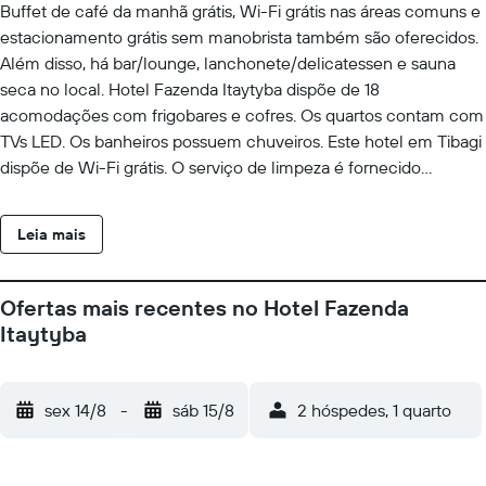
Buffet de café da manhã grátis, Wi-Fi grátis nas áreas comuns e
estacionamento grátis sem manobrista também são oferecidos.
Além disso, há bar/lounge, lanchonete/delicatessen e sauna
seca no local. Hotel Fazenda Itaytyba dispõe de 18
acomodações com frigobares e cofres. Os quartos contam com
TVs LED. Os banheiros possuem chuveiros. Este hotel em Tibagi
dispõe de Wi-Fi grátis. O serviço de limpeza é fornecido
diariamente. As instalações recreativas oferecidas por hotel
incluem uma piscina interna, uma sauna seca e uma academia.
Leia mais
As atividades recreativas listadas abaixo estão disponíveis na
propriedade ou perto dele, e poderá haver cobrança de taxa.
Ofertas mais recentes no Hotel Fazenda
Itaytyba
sex 14/8
-
sáb 15/8
2 hóspedes, 1 quarto