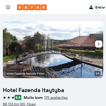
Entrar
Hotel Fazenda Itaytyba: Fotos
1/9
Hotel Fazenda Itaytyba
Muito bom
175 avaliações
8,8
3 estrelas
BR 153 Km 185, Tibagi