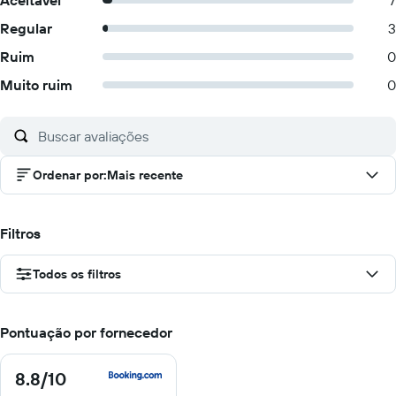
Aceitável
7
Regular
3
Ruim
0
Muito ruim
0
Ordenar por
:
Mais recente
Filtros
Todos os filtros
Pontuação por fornecedor
8.8
/10
8.8
de