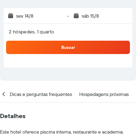
sex 14/8
-
sáb 15/8
2 hóspedes, 1 quarto
Buscar
ar
Dicas e perguntas frequentes
Hospedagens próximas
Detalhes
Este hotel oferece piscina interna, restaurante e academia.