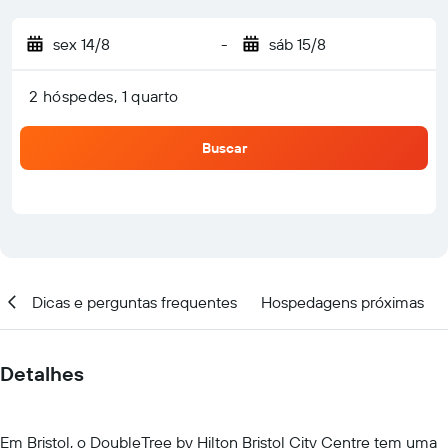
sex 14/8
-
sáb 15/8
2 hóspedes, 1 quarto
Buscar
al
Dicas e perguntas frequentes
Hospedagens próximas
Detalhes
Em Bristol, o DoubleTree by Hilton Bristol City Centre tem uma