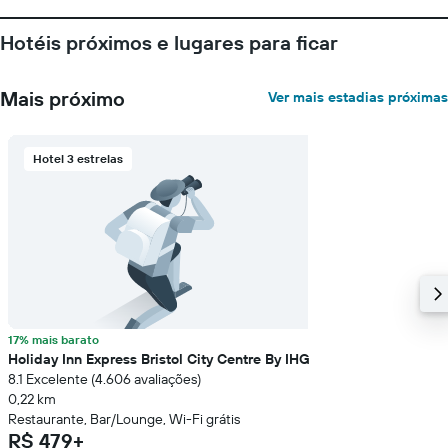
da
estadia
Hotéis próximos e lugares para ficar
O
gráfico
tem
Mais próximo
Ver mais estadias próximas
1
eixo
Y
Hotel 3 estrelas
exibindo
o
preço
médio
de
um
quarto
17% mais barato
Holiday Inn Express Bristol City Centre By IHG
8.1 Excelente (4.606 avaliações)
0,22 km
Restaurante, Bar/Lounge, Wi-Fi grátis
R$ 479+