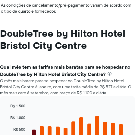
As condições de cancelamento/pré-pagamento variam de acordo com
o tipo de quarto e fornecedor.
DoubleTree by Hilton Hotel
Bristol City Centre
Qual mês tem as tarifas mais baratas para se hospedar no
DoubleTree by Hilton Hotel Bristol City Centre?
O mês mais barato para se hospedar no DoubleTree by Hilton Hotel
Bristol City Centre é janeiro, com uma tarifa média de R$ 527 a diária. O
mês mais caro é setembro, com preço de R$ 1.100 a diária.
R$ 1.500
Bar
Chart
graphic.
chart
R$ 1.000
with
12
R$ 500
bars.