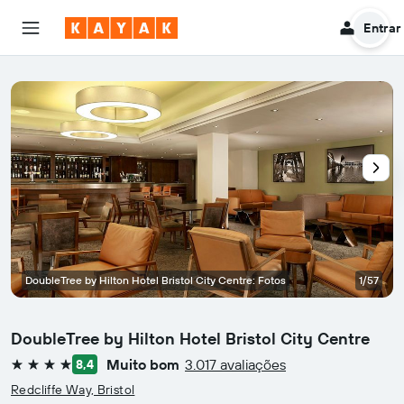
Entrar
DoubleTree by Hilton Hotel Bristol City Centre: Fotos
1/57
DoubleTree by Hilton Hotel Bristol City Centre
Muito bom
3.017 avaliações
8,4
4 estrelas
Redcliffe Way, Bristol