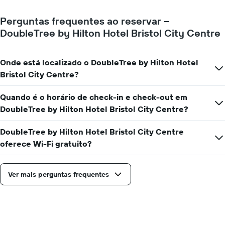
um
1
quarto
eixo
Perguntas frequentes ao reservar –
varia
Y
DoubleTree by Hilton Hotel Bristol City Centre
de
exibindo
acordo
o
com
preço
a
Onde está localizado o DoubleTree by Hilton Hotel
médio
aproximação
Bristol City Centre?
de
da
um
data
quarto
Quando é o horário de check-in e check-out em
de
estadia
DoubleTree by Hilton Hotel Bristol City Centre?
O
gráfico
DoubleTree by Hilton Hotel Bristol City Centre
tem
oferece Wi-Fi gratuito?
1
eixo
X
Ver mais perguntas frequentes
exibindo
o
número
de
dias
antes