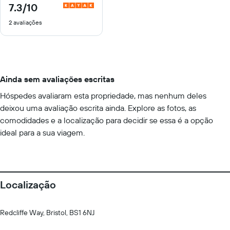
7.3
/10
7.3
de
2 avaliações
10
Ainda sem avaliações escritas
Hóspedes avaliaram esta propriedade, mas nenhum deles
deixou uma avaliação escrita ainda. Explore as fotos, as
comodidades e a localização para decidir se essa é a opção
ideal para a sua viagem.
Localização
Redcliffe Way, Bristol, BS1 6NJ