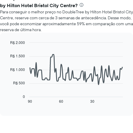
o
gráfico
by Hilton Hotel Bristol City Centre?
preço
tem
Para conseguir o melhor preço no DoubleTree by Hilton Hotel Bristol City
médio
1
Centre, reserve com cerca de 3 semanas de antecedência. Desse modo,
de
eixo
você pode economizar aproximadamente 59% em comparação com uma
um
Y
reserva de última hora.
quarto
exibindo
para
o
cada
R$ 2.000
preço
dia
Line
Chart
médio
da
graphic.
chart
de
R$ 1.500
with
semana
um
90
O
quarto
data
R$ 1.000
gráfico
points.
tem
1
R$ 500
O
eixo
gráfico
X
a
0
exibindo
seguir
90
60
30
End
dias
of
exibe
da
interactive
como
chart
semana.
o
O
preço
gráfico
de
tem