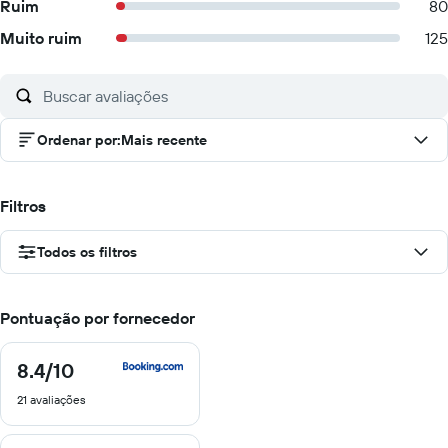
Ruim
80
Muito ruim
125
Ordenar por
:
Mais recente
Filtros
Todos os filtros
Pontuação por fornecedor
8.4
/10
8.4
de
21 avaliações
10