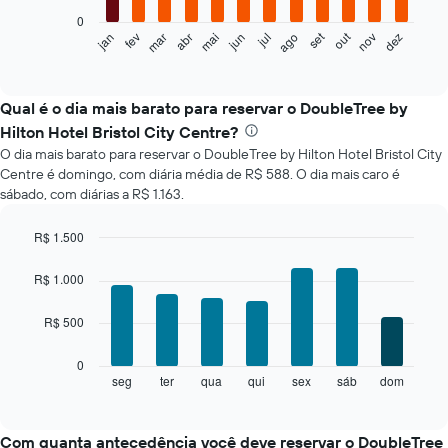
0
O
set
out
jan
fev
mar
abr
mai
jun
jul
ago
nov
dez
gráfico
End
of
a
interactive
seguir
chart
exibe
Qual é o dia mais barato para reservar o DoubleTree by
o
Hilton Hotel Bristol City Centre?
preço
O dia mais barato para reservar o DoubleTree by Hilton Hotel Bristol City
médio
Centre é domingo, com diária média de R$ 588. O dia mais caro é
de
sábado, com diárias a R$ 1.163.
um
quarto
a
R$ 1.500
cada
Bar
Chart
mês
graphic.
chart
R$ 1.000
with
O
7
gráfico
R$ 500
bars.
tem
1
O
0
eixo
gráfico
seg
ter
qua
qui
sex
sáb
dom
End
X
of
a
exibindo
interactive
seguir
chart
meses.
exibe
Com quanta antecedência você deve reservar o DoubleTree
O