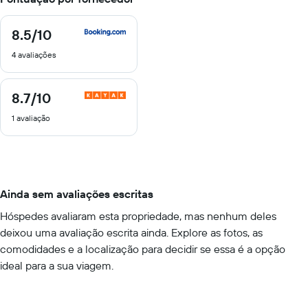
8.5
/10
8.5
de
4 avaliações
10
8.7
/10
8.7
de
1 avaliação
10
Ainda sem avaliações escritas
Hóspedes avaliaram esta propriedade, mas nenhum deles
deixou uma avaliação escrita ainda. Explore as fotos, as
comodidades e a localização para decidir se essa é a opção
ideal para a sua viagem.