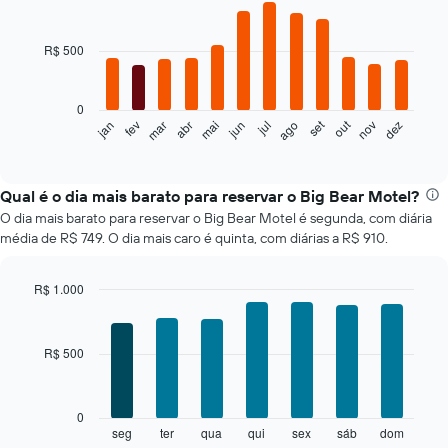
Bar
Chart
graphic.
chart
with
R$ 500
12
bars.
0
O
set
out
jan
fev
mar
abr
mai
jun
jul
ago
nov
dez
gráfico
End
of
a
interactive
seguir
chart
exibe
Qual é o dia mais barato para reservar o Big Bear Motel?
o
O dia mais barato para reservar o Big Bear Motel é segunda, com diária
preço
média de R$ 749. O dia mais caro é quinta, com diárias a R$ 910.
médio
de
um
R$ 1.000
quarto
Bar
Chart
a
graphic.
chart
cada
with
R$ 500
7
mês
bars.
O
gráfico
O
0
tem
gráfico
seg
ter
qua
qui
sex
sáb
dom
End
1
of