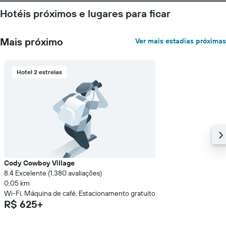
dias
Hotéis próximos e lugares para ficar
antes
da
estadia
Mais próximo
Ver mais estadias próximas
O
gráfico
tem
1
Hotel 2 estrelas
eixo
Y
exibindo
o
preço
médio
de
um
quarto
Cody Cowboy Village
8.4 Excelente (1.380 avaliações)
0,05 km
Wi-Fi, Máquina de café, Estacionamento gratuito
R$ 625+