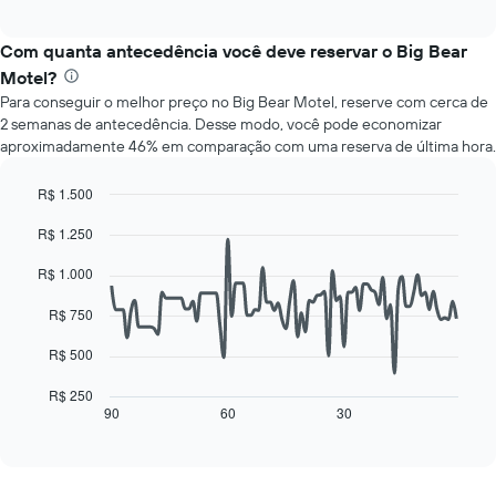
a
eixo
interactive
seguir
chart
X
exibe
Com quanta antecedência você deve reservar o Big Bear
exibindo
o
meses.
Motel?
preço
O
Para conseguir o melhor preço no Big Bear Motel, reserve com cerca de
médio
gráfico
2 semanas de antecedência. Desse modo, você pode economizar
de
tem
aproximadamente 46% em comparação com uma reserva de última hora.
um
1
quarto
eixo
para
R$ 1.500
Y
cada
Line
exibindo
Chart
R$ 1.250
dia
graphic.
chart
o
with
da
preço
90
R$ 1.000
semana
médio
data
O
de
points.
R$ 750
gráfico
um
tem
quarto
O
R$ 500
1
gráfico
eixo
a
R$ 250
X
seguir
90
60
30
End
exibindo
of
exibe
interactive
dias
como
chart
da
o
semana.