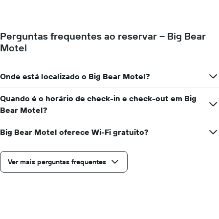
preço
O
de
gráfico
um
tem
quarto
1
Perguntas frequentes ao reservar – Big Bear
varia
eixo
Motel
de
Y
acordo
exibindo
com
o
a
Onde está localizado o Big Bear Motel?
preço
aproximação
médio
da
Quando é o horário de check-in e check-out em Big
de
data
um
Bear Motel?
de
quarto
estadia
O
Big Bear Motel oferece Wi-Fi gratuito?
gráfico
tem
1
Ver mais perguntas frequentes
eixo
X
exibindo
o
número
de