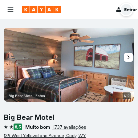
Entrar
Big Bear Motel: Fotos
1/12
Big Bear Motel
Muito bom
1.737 avaliações
8,5
2 estrelas
139 West Yellowstone Avenue, Cody, WY