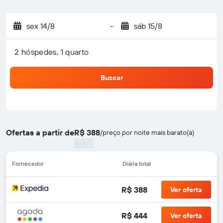
sex 14/8
-
sáb 15/8
2 hóspedes, 1 quarto
Buscar
Ofertas a partir de
R$ 388
/
preço por noite mais barato(a)
Fornecedor
Diária total
R$ 388
Ver oferta
R$ 444
Ver oferta