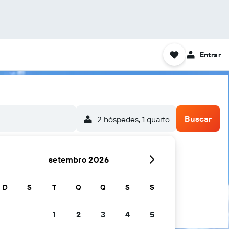
Entrar
Buscar
2 hóspedes, 1 quarto
setembro 2026
D
S
T
Q
Q
S
S
1
2
3
4
5