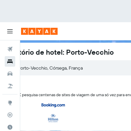
Voos
Diretório de hotel: Porto-Vecchio
Hotéis
Porto-Vecchio, Córsega, França
Carros
Pacotes
O KAYAK pesquisa centenas de sites de viagem de uma só vez para en
Explore
Rastreador de voos
Quando ir