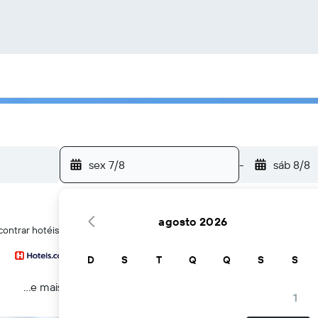
sex 7/8
-
sáb 8/8
agosto 2026
contrar hotéis em Porto-Vecchio
D
S
T
Q
Q
S
S
...e mais
1