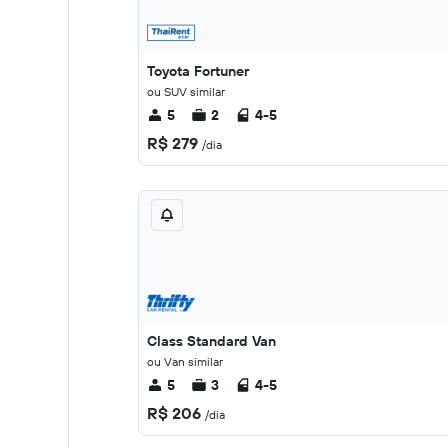
Toyota Fortuner
ou SUV similar
5
2
4-5
R$ 279
/dia
Class Standard Van
ou Van similar
5
3
4-5
R$ 206
/dia