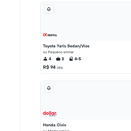
Toyota Yaris Sedan/Vios
ou Pequeno similar
4
2
4-5
R$ 94
/dia
Honda Civic
ou Médio similar