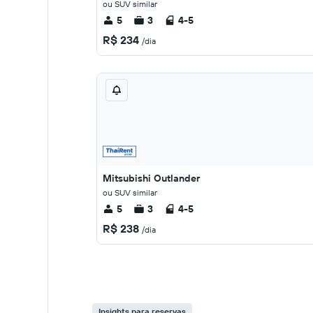
ou SUV similar
5
3
4-5
R$ 234
/dia
Mitsubishi Outlander
ou SUV similar
5
3
4-5
R$ 238
/dia
Insights para reservas