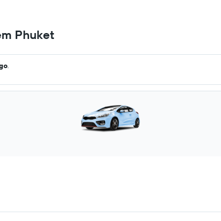
 em Phuket
ago
.