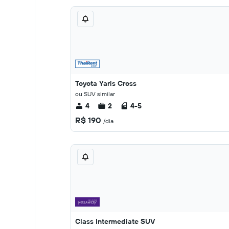
Toyota Yaris Cross
ou SUV similar
4
2
4-5
R$ 190
/dia
Class Intermediate SUV