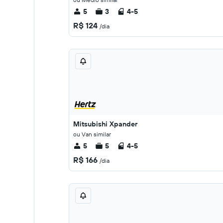
5
3
4-5
R$ 124
/dia
Mitsubishi Xpander
ou Van similar
5
5
4-5
R$ 166
/dia