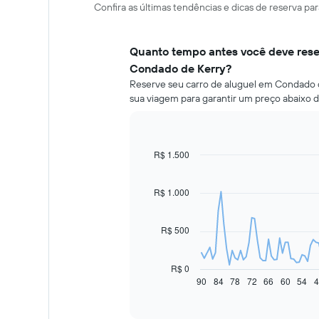
Confira as últimas tendências e dicas de reserva p
Quanto tempo antes você deve rese
Condado de Kerry?
Reserve seu carro de aluguel em Condado d
sua viagem para garantir um preço abaixo 
R$ 1.500
Line
Chart
graphic.
chart
with
91
R$ 1.000
data
points.
R$ 500
O
gráfico
a
R$ 0
seguir
90
84
78
72
66
60
54
4
End
of
exibe
interactive
como
chart