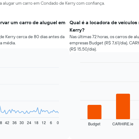
ara alugar um carro em Condado de Kerry com confiança.
rvar um carro de aluguel em
Qual é a locadora de veículo
Kerry?
e Kerry cerca de 80 dias antes da
Nas últimas 72 horas, os carros de a
da média.
empresas Budget (R$ 7,61/dia), CARH
(R$ 15,50/dia).
Bar
Chart
graphic.
chart
with
4
bars.
O
gráfico
a
seguir
8
42
36
30
24
18
12
6
0
Budget
CARHIRE.ie
exibe
End
of
as
interactive
quatro
chart