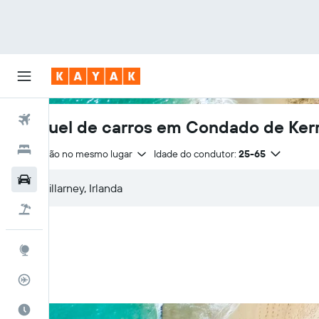
Voos
Aluguel de carros em Condado de Ker
Hotéis
Devolução no mesmo lugar
Idade do condutor:
25-65
Carros
Pacotes
Explore
Rastreador de voos
Quando ir