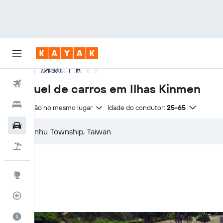
Voos
Aluguel de carros em Ilhas Kinmen
Hotéis
Devolução no mesmo lugar
Idade do condutor:
25-65
Carros
Pacotes
Explore
Rastreador de voos
Quando ir