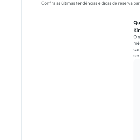
Confira as últimas tendências e dicas de reserva pa
Qu
Ki
O m
méd
car
ser