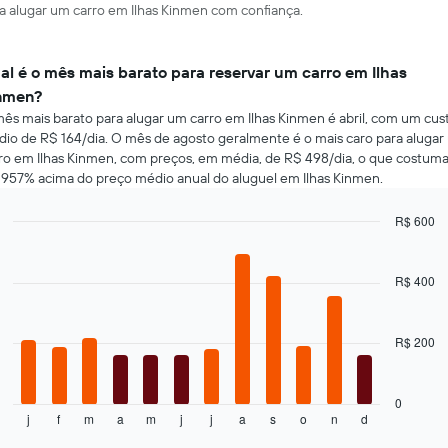
ra alugar um carro em Ilhas Kinmen com confiança.
al é o mês mais barato para reservar um carro em Ilhas
nmen?
ês mais barato para alugar um carro em Ilhas Kinmen é abril, com um cus
io de R$ 164/dia. O mês de agosto geralmente é o mais caro para alugar
ro em Ilhas Kinmen, com preços, em média, de R$ 498/dia, o que costum
 957% acima do preço médio anual do aluguel em Ilhas Kinmen.
R$ 600
Bar
Chart
graphic.
chart
with
R$ 400
12
bars.
R$ 200
O
gráfico
a
seguir
0
j
f
m
a
m
j
j
a
s
o
n
d
exibe
End
of
o
interactive