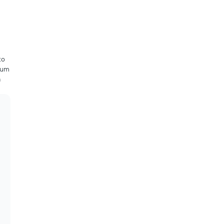
to
 um
a