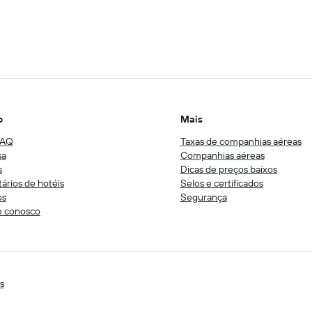
o
Mais
FAQ
Taxas de companhias aéreas
sa
Companhias aéreas
s
Dicas de preços baixos
tários de hotéis
Selos e certificados
os
Segurança
e conosco
is