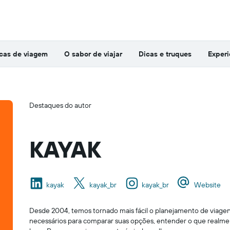
icas de viagem
O sabor de viajar
Dicas e truques
Experi
Destaques do autor
KAYAK
kayak
kayak_br
kayak_br
Website
Desde 2004, temos tornado mais fácil o planejamento de viagens
necessários para comparar suas opções, entender o que realmen