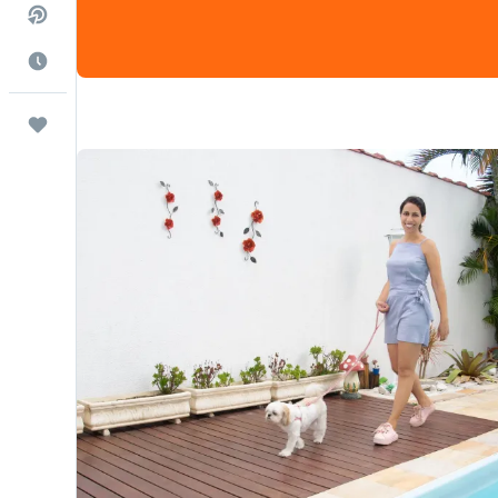
Voos diretos
Quando ir
Trips