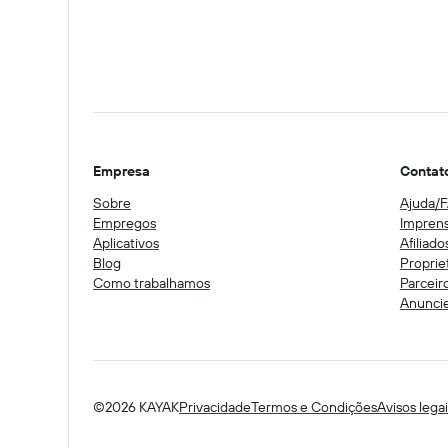
Empresa
Contat
Sobre
Ajuda/
Empregos
Impren
Aplicativos
Afiliado
Blog
Proprie
Como trabalhamos
Parceir
Anunci
©2026 KAYAK
Privacidade
Termos e Condições
Avisos lega