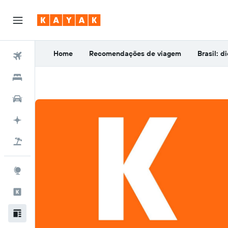
Home
Recomendações de viagem
Brasil: d
Voos
Hospedagens
Carros
Planeje com IA
Pacotes
Explore
Aplicativos
Blog